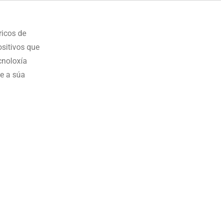
ricos de
sitivos que
cnoloxía
e a súa