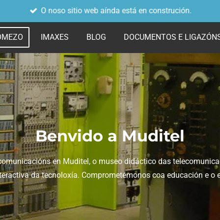
O noso sitio web aínda está en construción.
OMEZO
IMAXES
BLOG
DOCUMENTOS E LIGAZÓN
Benvido a Muditel
lecomunicacións en Muditel, o museo didáctico das telecomunicac
eractiva da tecnoloxía.
Comprometémonos coa educación e o en