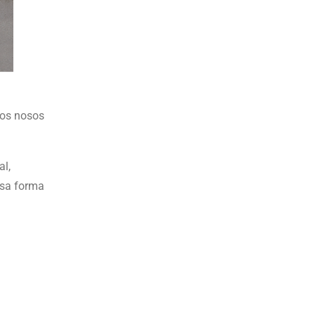
cos nosos
al,
osa forma