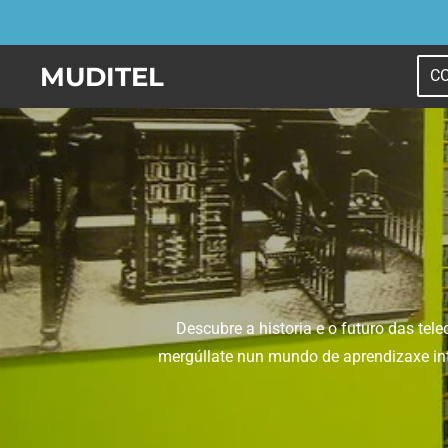
Ir
al
MUDITEL
C
contenido
principal
Descubre a historia e o futuro das te
mergúllate nun mundo de aprendizaxe int