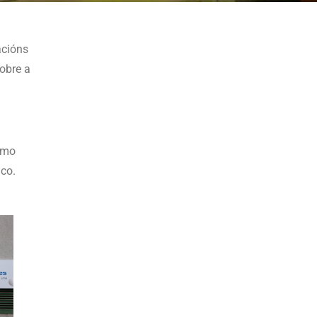
acións
obre a
omo
co.